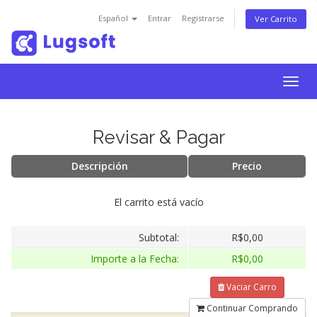
Español
Entrar
Registrarse
Ver Carrito
Togg
navig
Revisar & Pagar
Descripción
Precio
El carrito está vacío
Subtotal:
R$0,00
Importe a la Fecha:
R$0,00
Vaciar Carro
Continuar Comprando