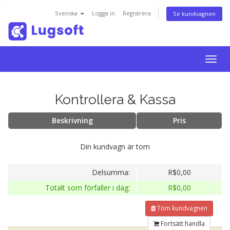
Svenska
Logga in
Registrera
Se kundvagnen
Togg
navig
Kontrollera & Kassa
Beskrivning
Pris
Din kundvagn är tom
Delsumma:
R$0,00
Totalt som förfaller i dag:
R$0,00
Töm kundvagnen
Fortsätt handla