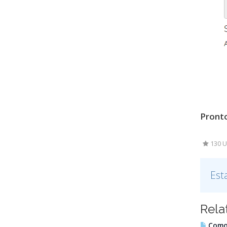
Pronto
130 U
Est
Rela
Como r