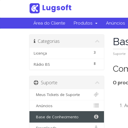
Área do Cliente
Produtos
Anúncios
Ba
Categorias
3
Licença
Suporte
8
Rádio BS
Com
Suporte
O proc
Meus Tickets de Suporte
A
Anúncios
Base de Conhecimento