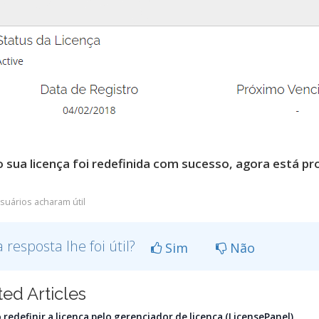
 sua licença foi redefinida com sucesso, agora está pr
suários acharam útil
a resposta lhe foi útil?
Sim
Não
ted Articles
edefinir a licença pelo gerenciador de licença (LicensePanel)