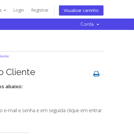
ês
Login
Registrar
Visualizar carrinho
Conta
liente
o Cliente
os abaixo:
 e-mail e senha e em seguida clique em entrar.