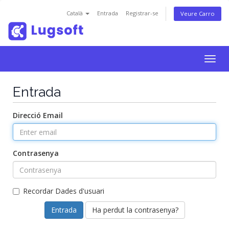
Català
Entrada
Registrar-se
Veure Carro
Togg
navig
Entrada
Direcció Email
Contrasenya
Recordar Dades d'usuari
Ha perdut la contrasenya?