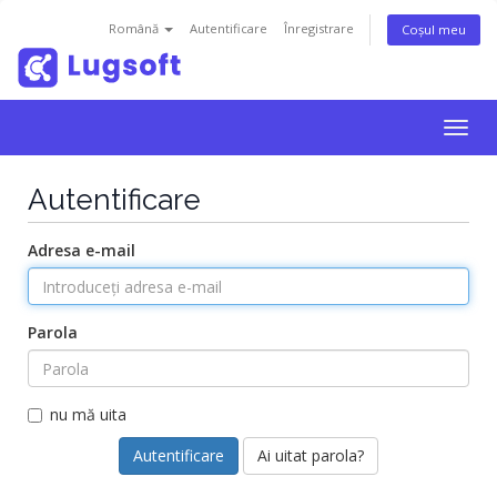
Română
Autentificare
Înregistrare
Coșul meu
Togg
navig
Autentificare
Adresa e-mail
Parola
nu mă uita
Ai uitat parola?