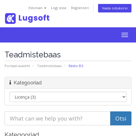
Estonian
Logi sisse
Registreeri
Vaata ostukorvi
Togg
navig
Teadmistebaas
Portaali avaleht
Teadmistebaas
Rádio BS
Kategooriad
Kategooriad