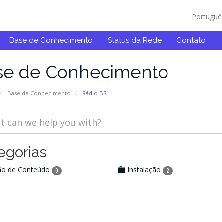
Portugu
Base de Conhecimento
Status da Rede
Contato
se de Conhecimento
Base de Conhecimento
Rádio BS
egorias
ão de Conteúdo
Instalação
0
2