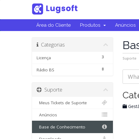
Área do Cliente
Produtos
Anúncios
Ba
Categorias
3
Licença
Suporte
8
Rádio BS
Suporte
Cat
Meus Tickets de Suporte
Gest
Anúncios
Base de Conhecimento