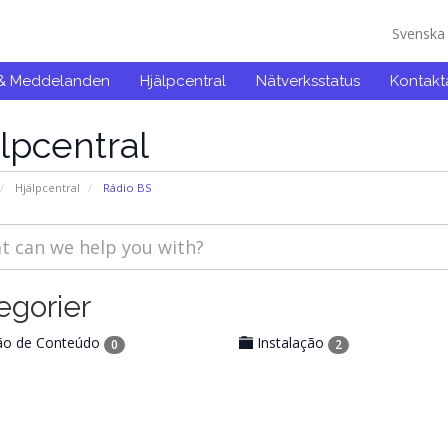
Svensk
 & Meddelanden
Hjälpcentral
Nätverksstatus
Kontakt
lpcentral
Hjälpcentral
Rádio BS
egorier
ão de Conteúdo
Instalação
0
2