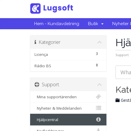
Hem - Kundavdelning
Butik
Nyheter
Hjä
Kategorier
3
Licença
Support
8
Rádio BS
Support
Kat
Mina supportärenden
Gest
Nyheter & Meddelanden
Hjälpcentral