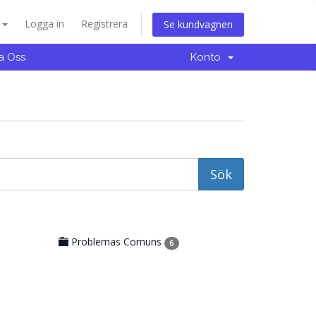
a
Logga in
Registrera
Se kundvagnen
a Oss
Konto
Problemas Comuns
6