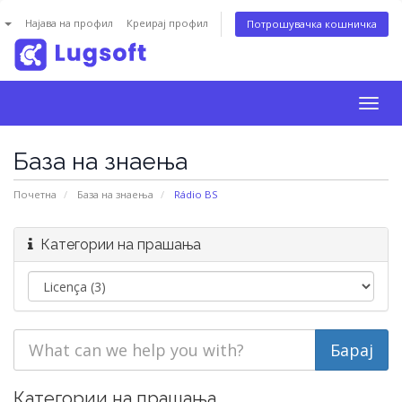
n
Најава на профил
Креирај профил
Потрошувачка кошничка
Togg
navig
База на знаења
Почетна
База на знаења
Rádio BS
Категории на прашања
Категории на прашања