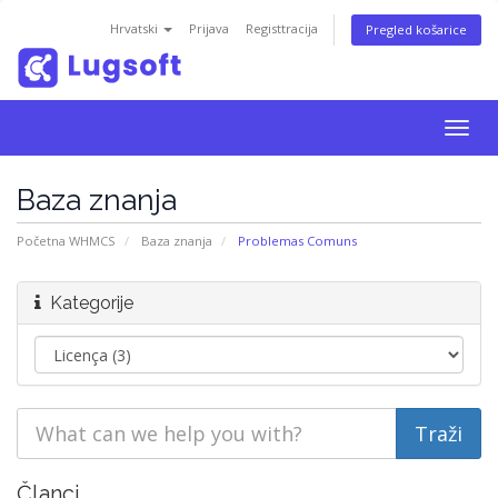
Hrvatski
Prijava
Registtracija
Pregled košarice
Togg
navig
Baza znanja
Početna WHMCS
Baza znanja
Problemas Comuns
Kategorije
Članci