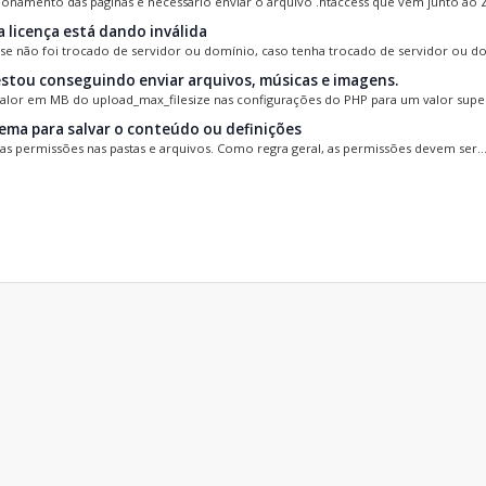
ionamento das páginas é necessário enviar o arquivo .htaccess que vem junto ao ZI
 licença está dando inválida
 se não foi trocado de servidor ou domínio, caso tenha trocado de servidor ou dom
stou conseguindo enviar arquivos, músicas e imagens.
valor em MB do upload_max_filesize nas configurações do PHP para um valor super
ema para salvar o conteúdo ou definições
 as permissões nas pastas e arquivos. Como regra geral, as permissões devem ser..