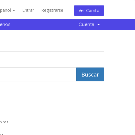
spañol
Entrar
Registrarse
Ver Carrito
tenos
Cuenta
 nas...