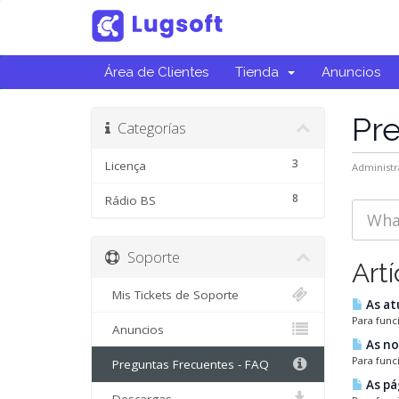
Área de Clientes
Tienda
Anuncios
Pr
Categorías
3
Licença
Administr
8
Rádio BS
Soporte
Artí
Mis Tickets de Soporte
As at
Para func
Anuncios
As no
Para func
Preguntas Frecuentes - FAQ
As pá