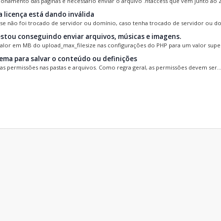
ionamento das páginas é necessário enviar o arquivo .htaccess que vem junto ao ZI
 licença está dando inválida
 se não foi trocado de servidor ou domínio, caso tenha trocado de servidor ou dom
stou conseguindo enviar arquivos, músicas e imagens.
valor em MB do upload_max_filesize nas configurações do PHP para um valor super
ema para salvar o conteúdo ou definições
 as permissões nas pastas e arquivos. Como regra geral, as permissões devem ser..