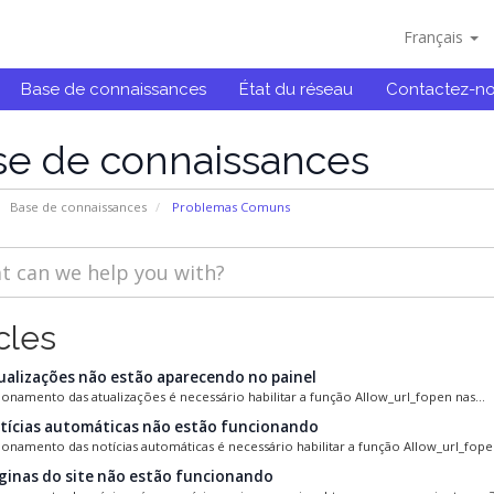
Français
Base de connaissances
État du réseau
Contactez-n
se de connaissances
Base de connaissances
Problemas Comuns
cles
ualizações não estão aparecendo no painel
ionamento das atualizações é necessário habilitar a função Allow_url_fopen nas...
tícias automáticas não estão funcionando
ionamento das notícias automáticas é necessário habilitar a função Allow_url_fopen
ginas do site não estão funcionando