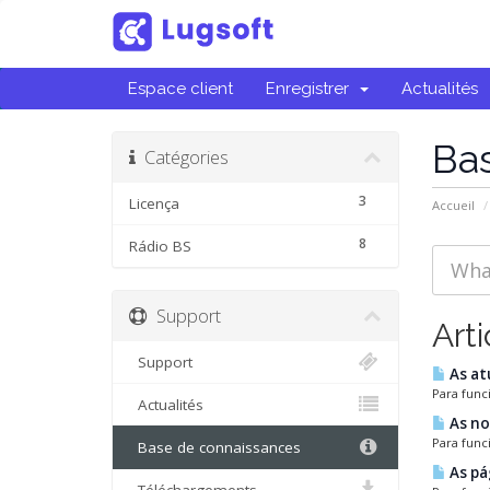
Espace client
Enregistrer
Actualités
Ba
Catégories
3
Licença
Accueil
8
Rádio BS
Support
Arti
Support
As at
Para func
Actualités
As no
Para func
Base de connaissances
As pá