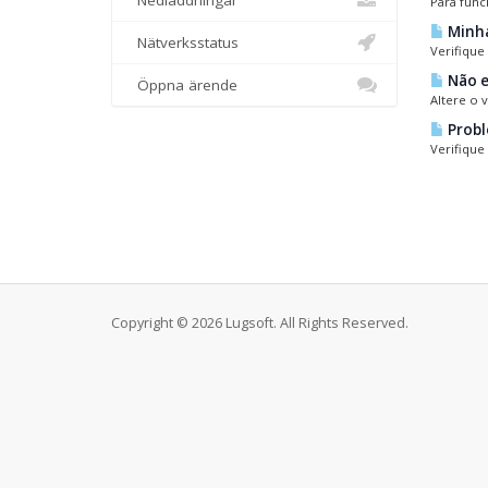
Nedladdningar
Para func
Minha
Nätverksstatus
Verifique
Não e
Öppna ärende
Altere o 
Probl
Verifique
Copyright © 2026 Lugsoft. All Rights Reserved.