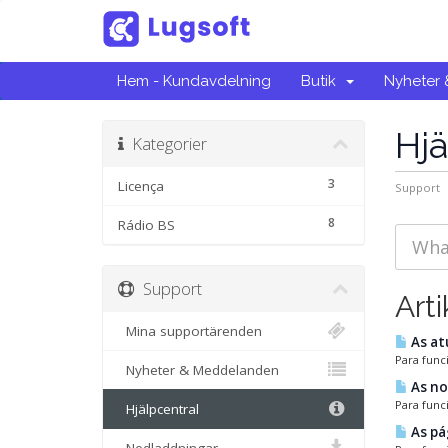
Hem - Kundavdelning
Butik
Nyheter
Hjä
Kategorier
3
Licença
Support
8
Rádio BS
Support
Arti
Mina supportärenden
As at
Para func
Nyheter & Meddelanden
As no
Para func
Hjälpcentral
As pá