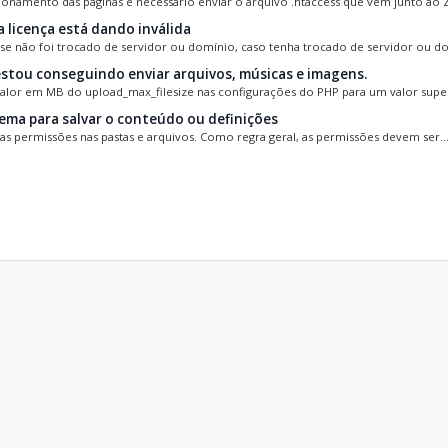
ionamento das páginas é necessário enviar o arquivo .htaccess que vem junto ao ZI
 licença está dando inválida
 se não foi trocado de servidor ou domínio, caso tenha trocado de servidor ou dom
stou conseguindo enviar arquivos, músicas e imagens.
valor em MB do upload_max_filesize nas configurações do PHP para um valor super
ema para salvar o conteúdo ou definições
 as permissões nas pastas e arquivos. Como regra geral, as permissões devem ser..