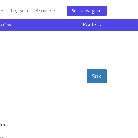
a
Logga in
Registrera
Se kundvagnen
a Oss
Konto
 nas...