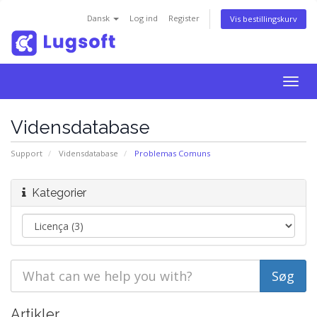
Dansk
Log ind
Register
Vis bestillingskurv
Togg
navig
Vidensdatabase
Support
Vidensdatabase
Problemas Comuns
Kategorier
Artikler