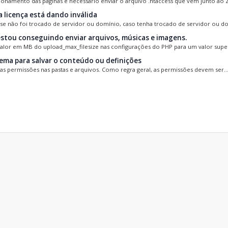
ionamento das páginas é necessário enviar o arquivo .htaccess que vem junto ao ZI
 licença está dando inválida
 se não foi trocado de servidor ou domínio, caso tenha trocado de servidor ou dom
stou conseguindo enviar arquivos, músicas e imagens.
valor em MB do upload_max_filesize nas configurações do PHP para um valor super
ema para salvar o conteúdo ou definições
 as permissões nas pastas e arquivos. Como regra geral, as permissões devem ser..