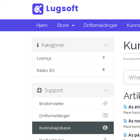
Hjem
Store
Driftsmeldinger
Kunn
Ku
Kategorier
3
Licença
Kundeom
8
Rádio BS
Support
Arti
Brukerstøtte
As at
Para func
Driftsmeldinger
As no
Para func
Kunnskapsbase
As pá