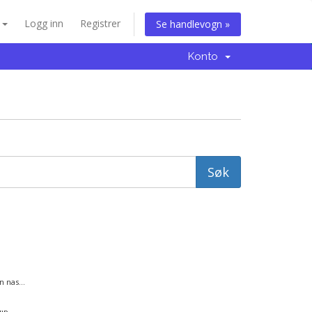
n
Logg inn
Registrer
Se handlevogn »
Konto
 nas...